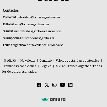
Contactos
Comercial:
publicidad@forbesargentina.com
Editorial:
info@forbesargentina.com
Summit:
summitforbes@forbesargentina.com
Suscripciones:
suscripciones@forbes.ar
Forbes Argentina es publicada por HT Media SA.
MediaKit
|
Newsletter
|
Contacto
|
Valores y estándares editoriales
|
Términos y condiciones
|
Legales
|
© 2026. Forbes Argentina. Todos
los derechos reservados.