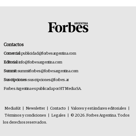
Contactos
Comercial:
publicidad@forbesargentina.com
Editorial:
info@forbesargentina.com
Summit:
summitforbes@forbesargentina.com
Suscripciones:
suscripciones@forbes.ar
Forbes Argentina es publicada por HT Media SA.
MediaKit
|
Newsletter
|
Contacto
|
Valores y estándares editoriales
|
Términos y condiciones
|
Legales
|
© 2026. Forbes Argentina. Todos
los derechos reservados.