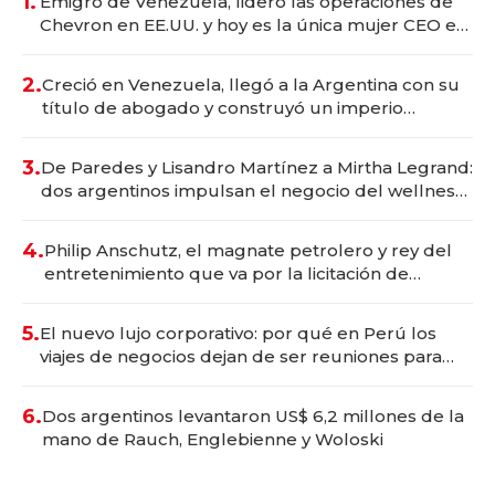
1.
Emigró de Venezuela, lideró las operaciones de
Chevron en EE.UU. y hoy es la única mujer CEO en
Vaca Muerta
2.
Creció en Venezuela, llegó a la Argentina con su
título de abogado y construyó un imperio
gastronómico que revoluciona las marcas "fast
premium"
3.
De Paredes y Lisandro Martínez a Mirtha Legrand:
dos argentinos impulsan el negocio del wellness
deportivo y el cuidado corporal
4.
Philip Anschutz, el magnate petrolero y rey del
entretenimiento que va por la licitación de
Tecnópolis junto a Fénix
5.
El nuevo lujo corporativo: por qué en Perú los
viajes de negocios dejan de ser reuniones para
convertirse en experiencias transformadoras
6.
Dos argentinos levantaron US$ 6,2 millones de la
mano de Rauch, Englebienne y Woloski