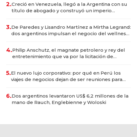
2.
Creció en Venezuela, llegó a la Argentina con su
título de abogado y construyó un imperio
gastronómico que revoluciona las marcas "fast
premium"
3.
De Paredes y Lisandro Martínez a Mirtha Legrand:
dos argentinos impulsan el negocio del wellness
deportivo y el cuidado corporal
4.
Philip Anschutz, el magnate petrolero y rey del
entretenimiento que va por la licitación de
Tecnópolis junto a Fénix
5.
El nuevo lujo corporativo: por qué en Perú los
viajes de negocios dejan de ser reuniones para
convertirse en experiencias transformadoras
6.
Dos argentinos levantaron US$ 6,2 millones de la
mano de Rauch, Englebienne y Woloski