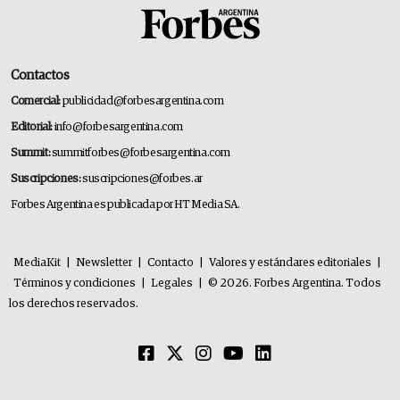
Contactos
Comercial:
publicidad@forbesargentina.com
Editorial:
info@forbesargentina.com
Summit:
summitforbes@forbesargentina.com
Suscripciones:
suscripciones@forbes.ar
Forbes Argentina es publicada por HT Media SA.
MediaKit
|
Newsletter
|
Contacto
|
Valores y estándares editoriales
|
Términos y condiciones
|
Legales
|
© 2026. Forbes Argentina. Todos
los derechos reservados.