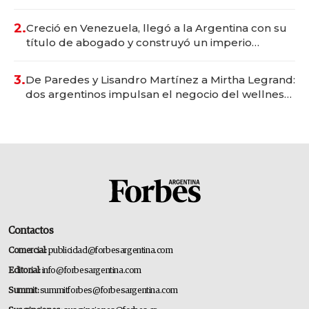
Vaca Muerta
2.
Creció en Venezuela, llegó a la Argentina con su
título de abogado y construyó un imperio
gastronómico que revoluciona las marcas "fast
premium"
3.
De Paredes y Lisandro Martínez a Mirtha Legrand:
dos argentinos impulsan el negocio del wellness
deportivo y el cuidado corporal
Contactos
Comercial:
publicidad@forbesargentina.com
Editorial:
info@forbesargentina.com
Summit:
summitforbes@forbesargentina.com