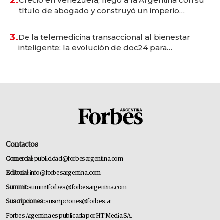
2.
Creció en Venezuela, llegó a la Argentina con su
título de abogado y construyó un imperio
gastronómico que revoluciona las marcas "fast
premium"
3.
De la telemedicina transaccional al bienestar
inteligente: la evolución de doc24 para
transformar a las organizaciones
Contactos
Comercial:
publicidad@forbesargentina.com
Editorial:
info@forbesargentina.com
Summit:
summitforbes@forbesargentina.com
Suscripciones:
suscripciones@forbes.ar
Forbes Argentina es publicada por HT Media SA.