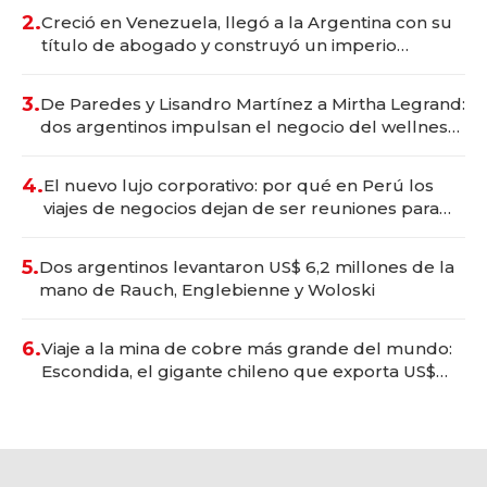
2.
Creció en Venezuela, llegó a la Argentina con su
título de abogado y construyó un imperio
gastronómico que revoluciona las marcas "fast
premium"
3.
De Paredes y Lisandro Martínez a Mirtha Legrand:
dos argentinos impulsan el negocio del wellness
deportivo y el cuidado corporal
4.
El nuevo lujo corporativo: por qué en Perú los
viajes de negocios dejan de ser reuniones para
convertirse en experiencias transformadoras
5.
Dos argentinos levantaron US$ 6,2 millones de la
mano de Rauch, Englebienne y Woloski
6.
Viaje a la mina de cobre más grande del mundo:
Escondida, el gigante chileno que exporta US$
14.000 millones anuales