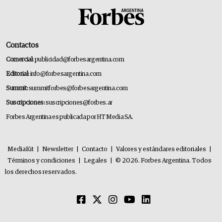
Contactos
Comercial:
publicidad@forbesargentina.com
Editorial:
info@forbesargentina.com
Summit:
summitforbes@forbesargentina.com
Suscripciones:
suscripciones@forbes.ar
Forbes Argentina es publicada por HT Media SA.
MediaKit
|
Newsletter
|
Contacto
|
Valores y estándares editoriales
|
Términos y condiciones
|
Legales
|
© 2026. Forbes Argentina. Todos
los derechos reservados.