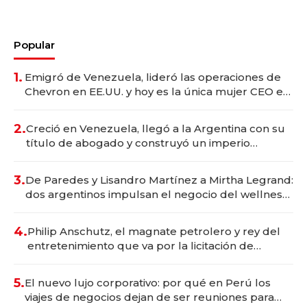
Popular
1.
Emigró de Venezuela, lideró las operaciones de
Chevron en EE.UU. y hoy es la única mujer CEO en
Vaca Muerta
2.
Creció en Venezuela, llegó a la Argentina con su
título de abogado y construyó un imperio
gastronómico que revoluciona las marcas "fast
premium"
3.
De Paredes y Lisandro Martínez a Mirtha Legrand:
dos argentinos impulsan el negocio del wellness
deportivo y el cuidado corporal
4.
Philip Anschutz, el magnate petrolero y rey del
entretenimiento que va por la licitación de
Tecnópolis junto a Fénix
5.
El nuevo lujo corporativo: por qué en Perú los
viajes de negocios dejan de ser reuniones para