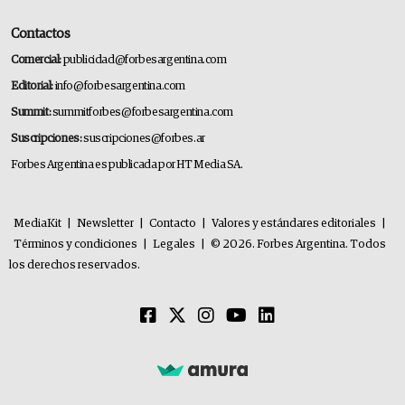
Contactos
Comercial:
publicidad@forbesargentina.com
Editorial:
info@forbesargentina.com
Summit:
summitforbes@forbesargentina.com
Suscripciones:
suscripciones@forbes.ar
Forbes Argentina es publicada por HT Media SA.
MediaKit
|
Newsletter
|
Contacto
|
Valores y estándares editoriales
|
Términos y condiciones
|
Legales
|
© 2026. Forbes Argentina. Todos
los derechos reservados.