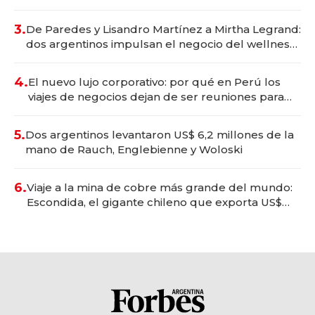
gastronómico que revoluciona las marcas "fast
premium"
3.
De Paredes y Lisandro Martínez a Mirtha Legrand:
dos argentinos impulsan el negocio del wellness
deportivo y el cuidado corporal
4.
El nuevo lujo corporativo: por qué en Perú los
viajes de negocios dejan de ser reuniones para
convertirse en experiencias transformadoras
5.
Dos argentinos levantaron US$ 6,2 millones de la
mano de Rauch, Englebienne y Woloski
6.
Viaje a la mina de cobre más grande del mundo:
Escondida, el gigante chileno que exporta US$
14.000 millones anuales