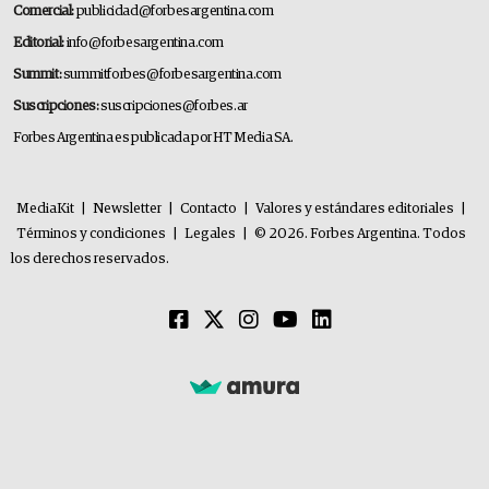
Comercial:
publicidad@forbesargentina.com
Editorial:
info@forbesargentina.com
Summit:
summitforbes@forbesargentina.com
Suscripciones:
suscripciones@forbes.ar
Forbes Argentina es publicada por HT Media SA.
MediaKit
|
Newsletter
|
Contacto
|
Valores y estándares editoriales
|
Términos y condiciones
|
Legales
|
© 2026. Forbes Argentina. Todos
los derechos reservados.