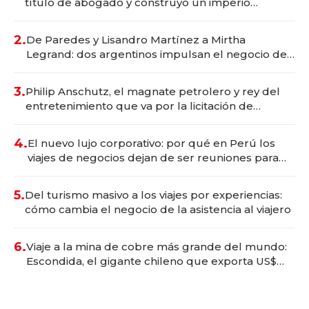
título de abogado y construyó un imperio
gastronómico que revoluciona las marcas "fast
premium"
2.
De Paredes y Lisandro Martínez a Mirtha
Legrand: dos argentinos impulsan el negocio del
wellness deportivo y el cuidado corporal
3.
Philip Anschutz, el magnate petrolero y rey del
entretenimiento que va por la licitación de
Tecnópolis junto a Fénix
4.
El nuevo lujo corporativo: por qué en Perú los
viajes de negocios dejan de ser reuniones para
convertirse en experiencias transformadoras
5.
Del turismo masivo a los viajes por experiencias:
cómo cambia el negocio de la asistencia al viajero
6.
Viaje a la mina de cobre más grande del mundo:
Escondida, el gigante chileno que exporta US$
14.000 millones anuales