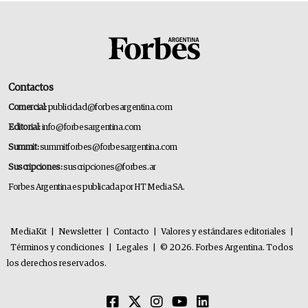
Contactos
Comercial:
publicidad@forbesargentina.com
Editorial:
info@forbesargentina.com
Summit:
summitforbes@forbesargentina.com
Suscripciones:
suscripciones@forbes.ar
Forbes Argentina es publicada por HT Media SA.
MediaKit
|
Newsletter
|
Contacto
|
Valores y estándares editoriales
|
Términos y condiciones
|
Legales
|
© 2026. Forbes Argentina. Todos
los derechos reservados.