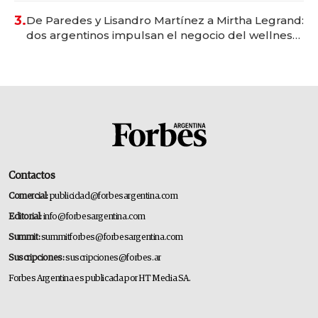
premium"
3.
De Paredes y Lisandro Martínez a Mirtha Legrand:
dos argentinos impulsan el negocio del wellness
deportivo y el cuidado corporal
Contactos
Comercial:
publicidad@forbesargentina.com
Editorial:
info@forbesargentina.com
Summit:
summitforbes@forbesargentina.com
Suscripciones:
suscripciones@forbes.ar
Forbes Argentina es publicada por HT Media SA.