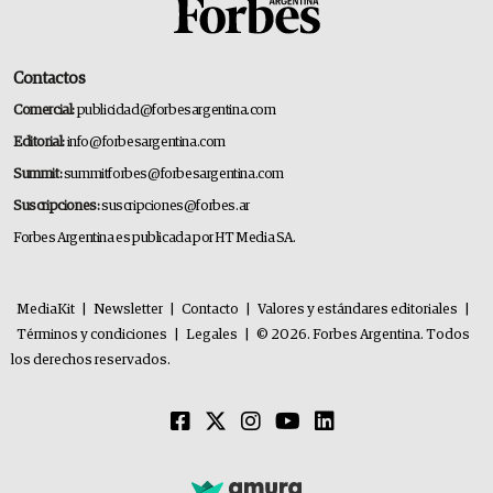
Contactos
Comercial:
publicidad@forbesargentina.com
Editorial:
info@forbesargentina.com
Summit:
summitforbes@forbesargentina.com
Suscripciones:
suscripciones@forbes.ar
Forbes Argentina es publicada por HT Media SA.
MediaKit
|
Newsletter
|
Contacto
|
Valores y estándares editoriales
|
Términos y condiciones
|
Legales
|
© 2026. Forbes Argentina. Todos
los derechos reservados.