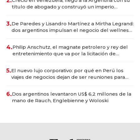
2.
Creció en Venezuela, llegó a la Argentina con su
título de abogado y construyó un imperio
gastronómico que revoluciona las marcas "fast
premium"
3.
De Paredes y Lisandro Martínez a Mirtha Legrand:
dos argentinos impulsan el negocio del wellness
deportivo y el cuidado corporal
4.
Philip Anschutz, el magnate petrolero y rey del
entretenimiento que va por la licitación de
Tecnópolis junto a Fénix
5.
El nuevo lujo corporativo: por qué en Perú los
viajes de negocios dejan de ser reuniones para
convertirse en experiencias transformadoras
6.
Dos argentinos levantaron US$ 6,2 millones de la
mano de Rauch, Englebienne y Woloski