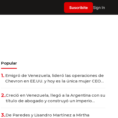
Suscribite
Sign In
Popular
1.
Emigró de Venezuela, lideró las operaciones de
Chevron en EE.UU. y hoy es la única mujer CEO
en Vaca Muerta
2.
Creció en Venezuela, llegó a la Argentina con su
título de abogado y construyó un imperio
gastronómico que revoluciona las marcas "fast
premium"
3.
De Paredes y Lisandro Martínez a Mirtha