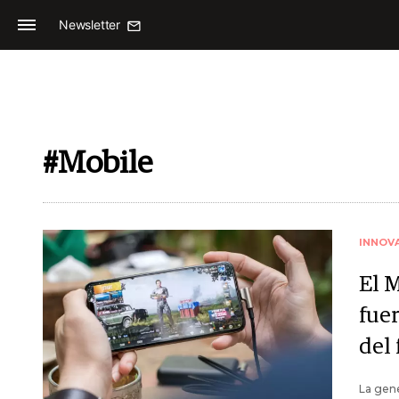
Newsletter
#Mobile
INNOV
El 
fue
del
La gene