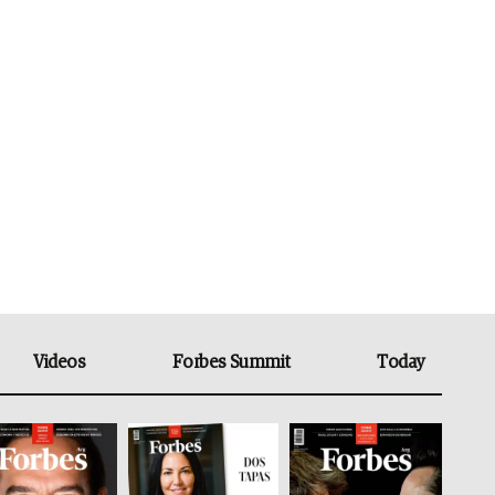
Videos
Forbes Summit
Today