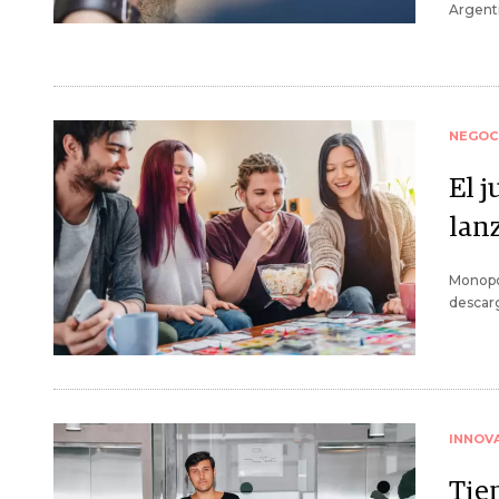
Argenti
NEGOC
El 
lan
Monopol
descar
INNOV
Tie