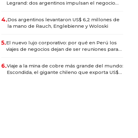
Legrand: dos argentinos impulsan el negocio
del wellness deportivo y el cuidado corporal
4.
Dos argentinos levantaron US$ 6,2 millones de
la mano de Rauch, Englebienne y Woloski
5.
El nuevo lujo corporativo: por qué en Perú los
viajes de negocios dejan de ser reuniones para
convertirse en experiencias transformadoras
6.
Viaje a la mina de cobre más grande del mundo:
Escondida, el gigante chileno que exporta US$
14.000 millones anuales