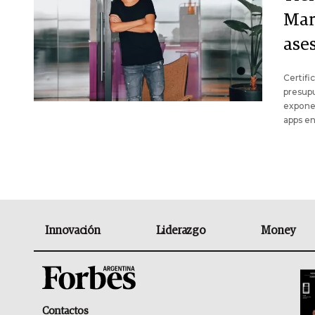
Mar
ase
Certifi
presupu
exponen
apps en
Innovación
Liderazgo
Money
Contactos