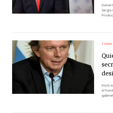
Daniel 
Sergio
Produc
TODAY
Qui
sec
des
Inició 
el Fren
gabine