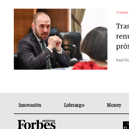
TODAY
Tra
ren
pró
Raúl Ri
Innovación
Liderazgo
Money