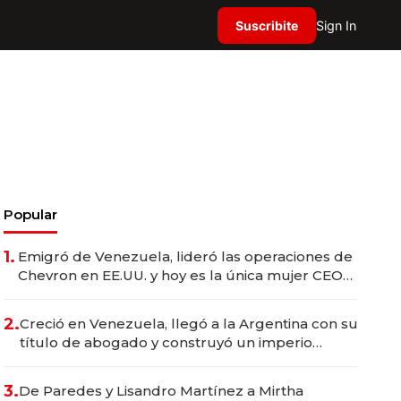
Suscribite
Sign In
Popular
1.
Emigró de Venezuela, lideró las operaciones de
Chevron en EE.UU. y hoy es la única mujer CEO
en Vaca Muerta
2.
Creció en Venezuela, llegó a la Argentina con su
título de abogado y construyó un imperio
gastronómico que revoluciona las marcas "fast
premium"
3.
De Paredes y Lisandro Martínez a Mirtha