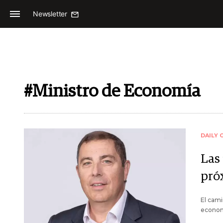
Newsletter
#Ministro de Economía
DAILY 
Las 
pró
El cami
econom