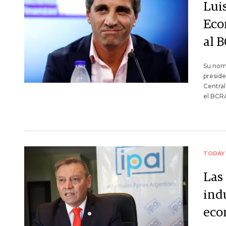
Luis
Eco
al 
Su nomb
preside
Central
el BCR
TODAY
Las
ind
eco