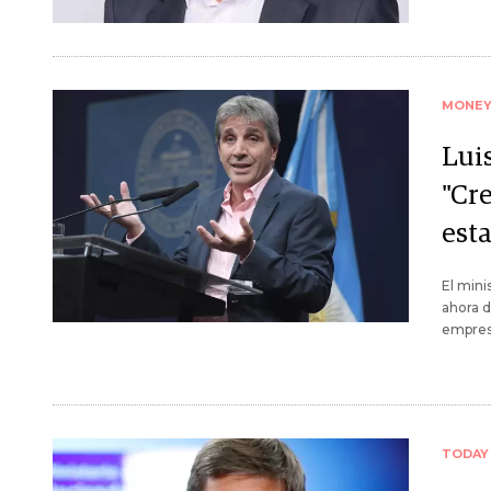
MONE
Lui
"Cr
est
El mini
ahora d
empres
TODAY