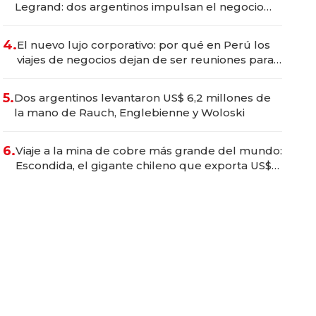
Legrand: dos argentinos impulsan el negocio
del wellness deportivo y el cuidado corporal
4.
El nuevo lujo corporativo: por qué en Perú los
viajes de negocios dejan de ser reuniones para
convertirse en experiencias transformadoras
5.
Dos argentinos levantaron US$ 6,2 millones de
la mano de Rauch, Englebienne y Woloski
6.
Viaje a la mina de cobre más grande del mundo:
Escondida, el gigante chileno que exporta US$
14.000 millones anuales