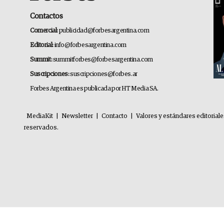
Contactos
Comercial:
publicidad@forbesargentina.com
Editorial:
info@forbesargentina.com
Summit:
summitforbes@forbesargentina.com
Suscripciones:
suscripciones@forbes.ar
Forbes Argentina es publicada por HT Media SA.
MediaKit
|
Newsletter
|
Contacto
|
Valores y estándares editorial
reservados.