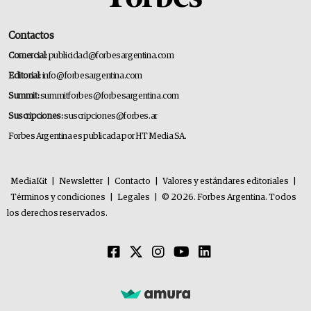
Contactos
Comercial:
publicidad@forbesargentina.com
Editorial:
info@forbesargentina.com
Summit:
summitforbes@forbesargentina.com
Suscripciones:
suscripciones@forbes.ar
Forbes Argentina es publicada por HT Media SA.
MediaKit
|
Newsletter
|
Contacto
|
Valores y estándares editoriales
|
Términos y condiciones
|
Legales
|
© 2026. Forbes Argentina. Todos
los derechos reservados.