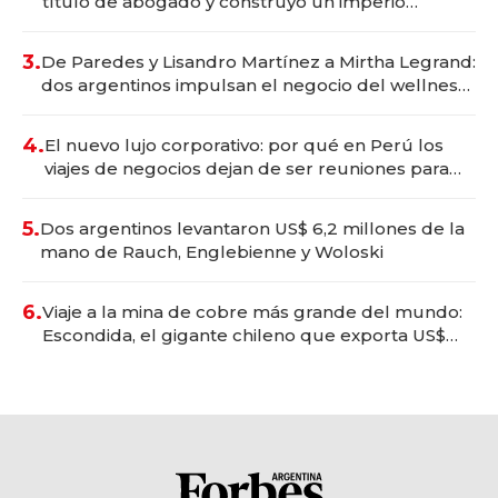
título de abogado y construyó un imperio
gastronómico que revoluciona las marcas "fast
premium"
3.
De Paredes y Lisandro Martínez a Mirtha Legrand:
dos argentinos impulsan el negocio del wellness
deportivo y el cuidado corporal
4.
El nuevo lujo corporativo: por qué en Perú los
viajes de negocios dejan de ser reuniones para
convertirse en experiencias transformadoras
5.
Dos argentinos levantaron US$ 6,2 millones de la
mano de Rauch, Englebienne y Woloski
6.
Viaje a la mina de cobre más grande del mundo:
Escondida, el gigante chileno que exporta US$
14.000 millones anuales