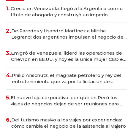
1.
Creció en Venezuela, llegó a la Argentina con su
título de abogado y construyó un imperio
gastronómico que revoluciona las marcas "fast
premium"
2.
De Paredes y Lisandro Martínez a Mirtha
Legrand: dos argentinos impulsan el negocio del
wellness deportivo y el cuidado corporal
3.
Emigró de Venezuela, lideró las operaciones de
Chevron en EE.UU. y hoy es la única mujer CEO en
Vaca Muerta
4.
Philip Anschutz, el magnate petrolero y rey del
entretenimiento que va por la licitación de
Tecnópolis junto a Fénix
5.
El nuevo lujo corporativo: por qué en Perú los
viajes de negocios dejan de ser reuniones para
convertirse en experiencias transformadoras
6.
Del turismo masivo a los viajes por experiencias:
cómo cambia el negocio de la asistencia al viajero