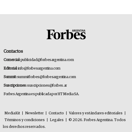
Contactos
Comercial:
publicidad@forbesargentina.com
Editorial:
info@forbesargentina.com
Summit:
summitforbes@forbesargentina.com
Suscripciones:
suscripciones@forbes.ar
Forbes Argentina es publicada por HT Media SA.
MediaKit
|
Newsletter
|
Contacto
|
Valores y estándares editoriales
|
Términos y condiciones
|
Legales
|
© 2026. Forbes Argentina. Todos
los derechos reservados.