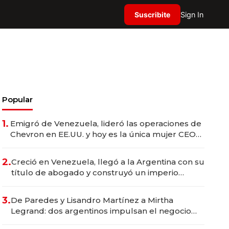
Suscribite
Sign In
Popular
1.
Emigró de Venezuela, lideró las operaciones de
Chevron en EE.UU. y hoy es la única mujer CEO
en Vaca Muerta
2.
Creció en Venezuela, llegó a la Argentina con su
título de abogado y construyó un imperio
gastronómico que revoluciona las marcas "fast
premium"
3.
De Paredes y Lisandro Martínez a Mirtha
Legrand: dos argentinos impulsan el negocio
del wellness deportivo y el cuidado corporal