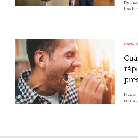
Rechaza
hoy bus
RANKI
Cuá
ráp
pre
McDonal
son los