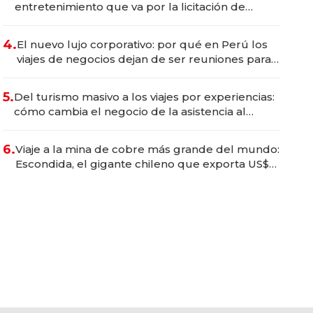
entretenimiento que va por la licitación de
Tecnópolis junto a Fénix
4.
El nuevo lujo corporativo: por qué en Perú los
viajes de negocios dejan de ser reuniones para
convertirse en experiencias transformadoras
5.
Del turismo masivo a los viajes por experiencias:
cómo cambia el negocio de la asistencia al
viajero
6.
Viaje a la mina de cobre más grande del mundo:
Escondida, el gigante chileno que exporta US$
14.000 millones anuales