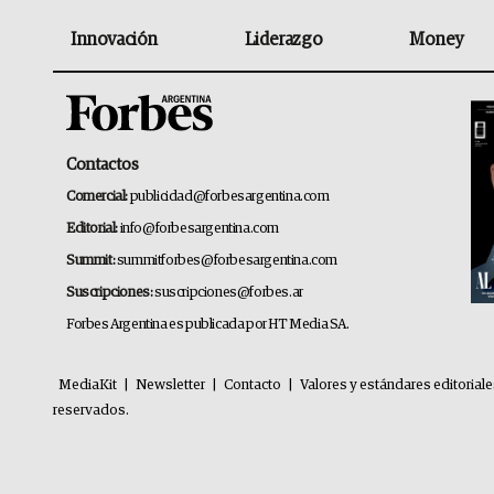
Innovación
Liderazgo
Money
Contactos
Comercial:
publicidad@forbesargentina.com
Editorial:
info@forbesargentina.com
Summit:
summitforbes@forbesargentina.com
Suscripciones:
suscripciones@forbes.ar
Forbes Argentina es publicada por HT Media SA.
MediaKit
|
Newsletter
|
Contacto
|
Valores y estándares editorial
reservados.