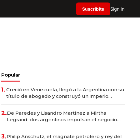
Suscribite
Sign In
Popular
1.
Creció en Venezuela, llegó a la Argentina con su
título de abogado y construyó un imperio
gastronómico que revoluciona las marcas "fast
premium"
2.
De Paredes y Lisandro Martínez a Mirtha
Legrand: dos argentinos impulsan el negocio
del wellness deportivo y el cuidado corporal
3.
Philip Anschutz, el magnate petrolero y rey del