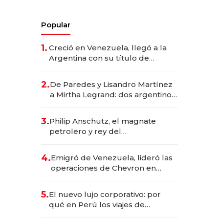
Popular
1.
Creció en Venezuela, llegó a la
Argentina con su título de
abogado y construyó un imperio
gastronómico que revoluciona
2.
De Paredes y Lisandro Martínez
las marcas "fast premium"
a Mirtha Legrand: dos argentinos
impulsan el negocio del wellness
deportivo y el cuidado corporal
3.
Philip Anschutz, el magnate
petrolero y rey del
entretenimiento que va por la
licitación de Tecnópolis junto a
4.
Emigró de Venezuela, lideró las
Fénix
operaciones de Chevron en
EE.UU. y hoy es la única mujer
CEO en Vaca Muerta
5.
El nuevo lujo corporativo: por
qué en Perú los viajes de
negocios dejan de ser reuniones