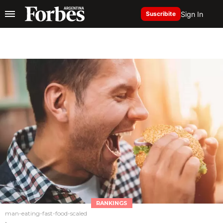
Sign In
Suscribite
RANKINGS
man-eating-fast-food-scaled
.