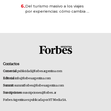
para convertirse en experiencias
6.
Del turismo masivo a los viajes
transformadoras
por experiencias: cómo cambia el
negocio de la asistencia al viajero
Contactos
Comercial:
publicidad@forbesargentina.com
Editorial:
info@forbesargentina.com
Summit:
summitforbes@forbesargentina.com
Suscripciones:
suscripciones@forbes.ar
Forbes Argentina es publicada por HT Media SA.