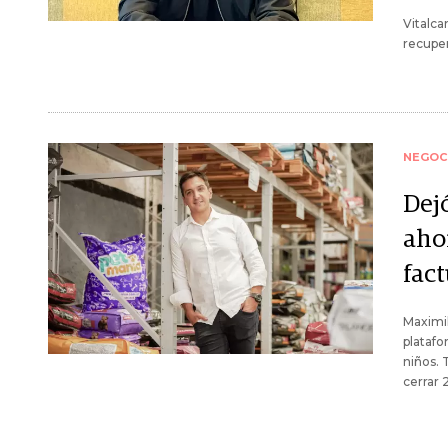
Vitalca
recuper
NEGOC
Dej
aho
fac
Maximil
platafo
niños. 
cerrar 