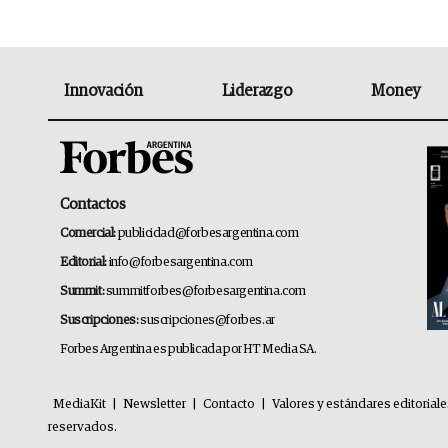
Innovación
Liderazgo
Money
Contactos
Comercial:
publicidad@forbesargentina.com
Editorial:
info@forbesargentina.com
Summit:
summitforbes@forbesargentina.com
Suscripciones:
suscripciones@forbes.ar
Forbes Argentina es publicada por HT Media SA.
MediaKit
|
Newsletter
|
Contacto
|
Valores y estándares editorial
reservados.