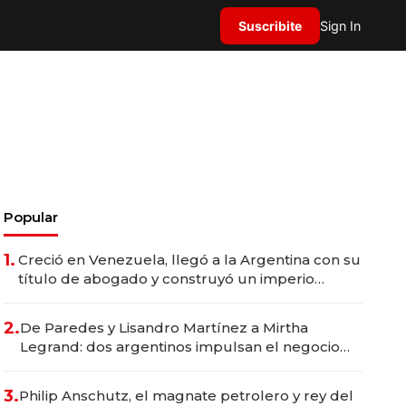
Suscribite
Sign In
Popular
1.
Creció en Venezuela, llegó a la Argentina con su
título de abogado y construyó un imperio
gastronómico que revoluciona las marcas "fast
premium"
2.
De Paredes y Lisandro Martínez a Mirtha
Legrand: dos argentinos impulsan el negocio
del wellness deportivo y el cuidado corporal
3.
Philip Anschutz, el magnate petrolero y rey del