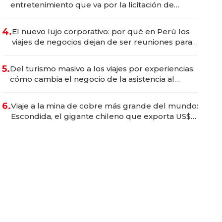
entretenimiento que va por la licitación de
Tecnópolis junto a Fénix
4.
El nuevo lujo corporativo: por qué en Perú los
viajes de negocios dejan de ser reuniones para
convertirse en experiencias transformadoras
5.
Del turismo masivo a los viajes por experiencias:
cómo cambia el negocio de la asistencia al
viajero
6.
Viaje a la mina de cobre más grande del mundo:
Escondida, el gigante chileno que exporta US$
14.000 millones anuales