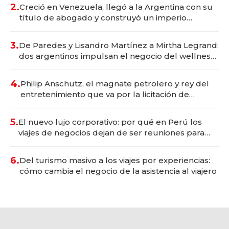
2.
Creció en Venezuela, llegó a la Argentina con su
título de abogado y construyó un imperio
gastronómico que revoluciona las marcas "fast
premium"
3.
De Paredes y Lisandro Martínez a Mirtha Legrand:
dos argentinos impulsan el negocio del wellness
deportivo y el cuidado corporal
4.
Philip Anschutz, el magnate petrolero y rey del
entretenimiento que va por la licitación de
Tecnópolis junto a Fénix
5.
El nuevo lujo corporativo: por qué en Perú los
viajes de negocios dejan de ser reuniones para
convertirse en experiencias transformadoras
6.
Del turismo masivo a los viajes por experiencias:
cómo cambia el negocio de la asistencia al viajero