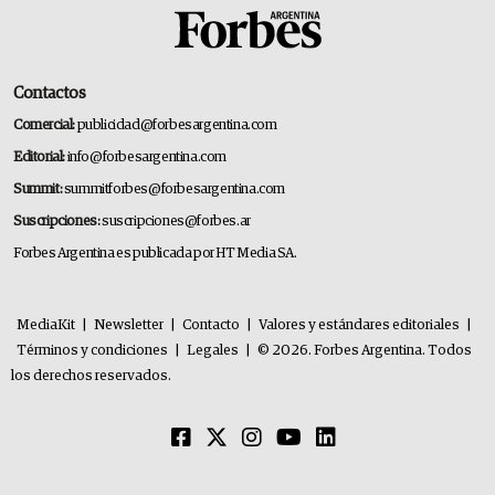
Contactos
Comercial:
publicidad@forbesargentina.com
Editorial:
info@forbesargentina.com
Summit:
summitforbes@forbesargentina.com
Suscripciones:
suscripciones@forbes.ar
Forbes Argentina es publicada por HT Media SA.
MediaKit
|
Newsletter
|
Contacto
|
Valores y estándares editoriales
|
Términos y condiciones
|
Legales
|
© 2026. Forbes Argentina. Todos
los derechos reservados.