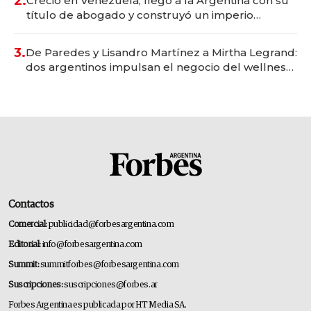
2.
Creció en Venezuela, llegó a la Argentina con su
título de abogado y construyó un imperio
gastronómico que revoluciona las marcas "fast
premium"
3.
De Paredes y Lisandro Martínez a Mirtha Legrand:
dos argentinos impulsan el negocio del wellness
deportivo y el cuidado corporal
Contactos
Comercial:
publicidad@forbesargentina.com
Editorial:
info@forbesargentina.com
Summit:
summitforbes@forbesargentina.com
Suscripciones:
suscripciones@forbes.ar
Forbes Argentina es publicada por HT Media SA.