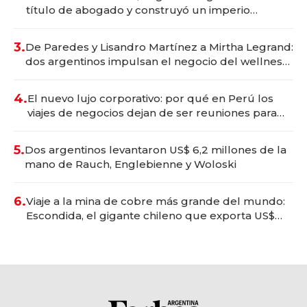
título de abogado y construyó un imperio
gastronómico que revoluciona las marcas "fast
premium"
3.
De Paredes y Lisandro Martínez a Mirtha Legrand:
dos argentinos impulsan el negocio del wellness
deportivo y el cuidado corporal
4.
El nuevo lujo corporativo: por qué en Perú los
viajes de negocios dejan de ser reuniones para
convertirse en experiencias transformadoras
5.
Dos argentinos levantaron US$ 6,2 millones de la
mano de Rauch, Englebienne y Woloski
6.
Viaje a la mina de cobre más grande del mundo:
Escondida, el gigante chileno que exporta US$
14.000 millones anuales