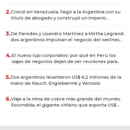
Vaca Muerta
2.
Creció en Venezuela, llegó a la Argentina con su
título de abogado y construyó un imperio
gastronómico que revoluciona las marcas "fast
premium"
3.
De Paredes y Lisandro Martínez a Mirtha Legrand:
dos argentinos impulsan el negocio del wellness
deportivo y el cuidado corporal
4.
El nuevo lujo corporativo: por qué en Perú los
viajes de negocios dejan de ser reuniones para
convertirse en experiencias transformadoras
5.
Dos argentinos levantaron US$ 6,2 millones de la
mano de Rauch, Englebienne y Woloski
6.
Viaje a la mina de cobre más grande del mundo:
Escondida, el gigante chileno que exporta US$
14.000 millones anuales