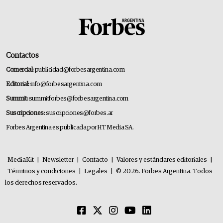
Contactos
Comercial:
publicidad@forbesargentina.com
Editorial:
info@forbesargentina.com
Summit:
summitforbes@forbesargentina.com
Suscripciones:
suscripciones@forbes.ar
Forbes Argentina es publicada por HT Media SA.
MediaKit
|
Newsletter
|
Contacto
|
Valores y estándares editoriales
|
Términos y condiciones
|
Legales
|
© 2026. Forbes Argentina. Todos
los derechos reservados.