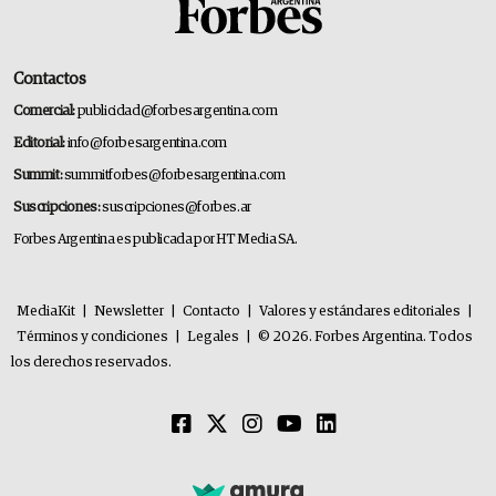
Contactos
Comercial:
publicidad@forbesargentina.com
Editorial:
info@forbesargentina.com
Summit:
summitforbes@forbesargentina.com
Suscripciones:
suscripciones@forbes.ar
Forbes Argentina es publicada por HT Media SA.
MediaKit
|
Newsletter
|
Contacto
|
Valores y estándares editoriales
|
Términos y condiciones
|
Legales
|
© 2026. Forbes Argentina. Todos
los derechos reservados.