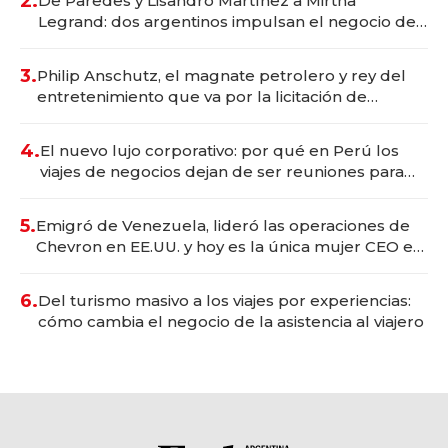
2.
De Paredes y Lisandro Martínez a Mirtha
Legrand: dos argentinos impulsan el negocio del
wellness deportivo y el cuidado corporal
3.
Philip Anschutz, el magnate petrolero y rey del
entretenimiento que va por la licitación de
Tecnópolis junto a Fénix
4.
El nuevo lujo corporativo: por qué en Perú los
viajes de negocios dejan de ser reuniones para
convertirse en experiencias transformadoras
5.
Emigró de Venezuela, lideró las operaciones de
Chevron en EE.UU. y hoy es la única mujer CEO en
Vaca Muerta
6.
Del turismo masivo a los viajes por experiencias:
cómo cambia el negocio de la asistencia al viajero