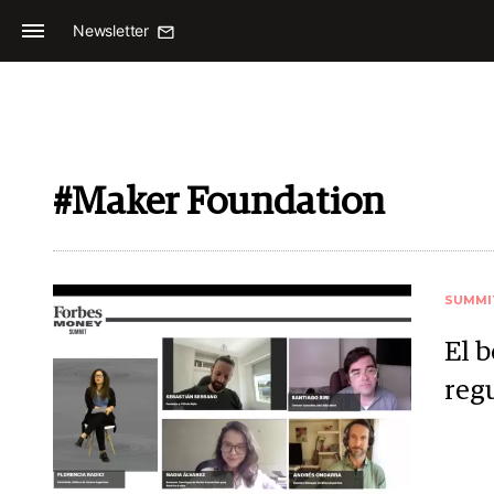
Newsletter
#Maker Foundation
SUMMI
El b
reg