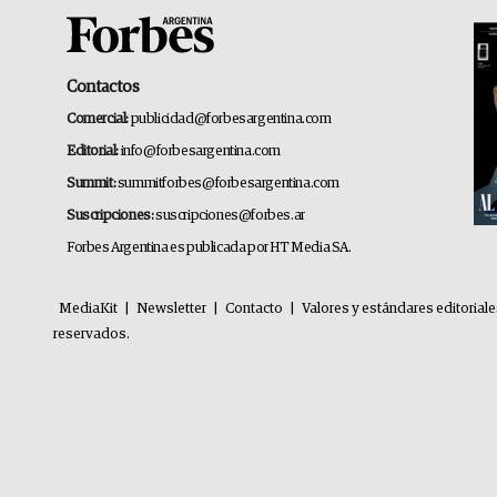
Contactos
Comercial:
publicidad@forbesargentina.com
Editorial:
info@forbesargentina.com
Summit:
summitforbes@forbesargentina.com
Suscripciones:
suscripciones@forbes.ar
Forbes Argentina es publicada por HT Media SA.
MediaKit
|
Newsletter
|
Contacto
|
Valores y estándares editorial
reservados.