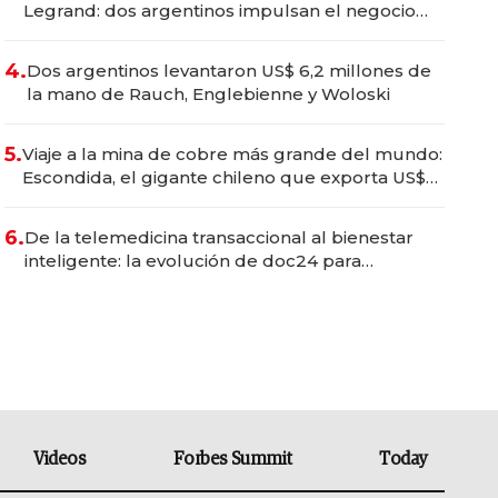
Legrand: dos argentinos impulsan el negocio
del wellness deportivo y el cuidado corporal
4.
Dos argentinos levantaron US$ 6,2 millones de
la mano de Rauch, Englebienne y Woloski
5.
Viaje a la mina de cobre más grande del mundo:
Escondida, el gigante chileno que exporta US$
14.000 millones anuales
6.
De la telemedicina transaccional al bienestar
inteligente: la evolución de doc24 para
transformar a las organizaciones
Videos
Forbes Summit
Today