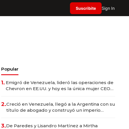
Suscribite
Sign In
Popular
1.
Emigró de Venezuela, lideró las operaciones de
Chevron en EE.UU. y hoy es la única mujer CEO
en Vaca Muerta
2.
Creció en Venezuela, llegó a la Argentina con su
título de abogado y construyó un imperio
gastronómico que revoluciona las marcas "fast
premium"
3.
De Paredes y Lisandro Martínez a Mirtha