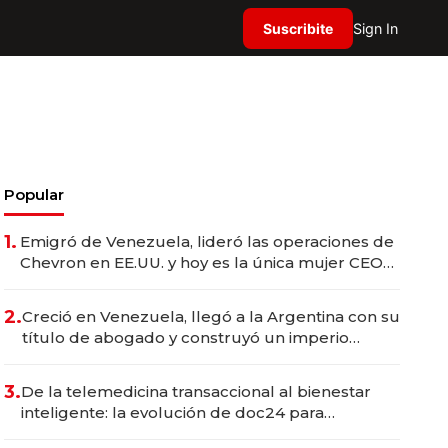
Suscribite
Sign In
Popular
1.
Emigró de Venezuela, lideró las operaciones de
Chevron en EE.UU. y hoy es la única mujer CEO
en Vaca Muerta
2.
Creció en Venezuela, llegó a la Argentina con su
título de abogado y construyó un imperio
gastronómico que revoluciona las marcas "fast
premium"
3.
De la telemedicina transaccional al bienestar
inteligente: la evolución de doc24 para
transformar a las organizaciones