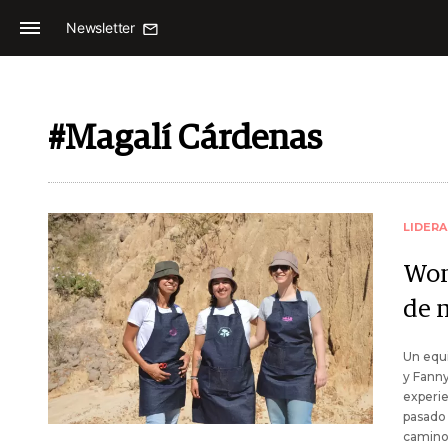
Newsletter
#Magalí Cárdenas
LIDER
Wom
de 
Un equi
y Fanny
experie
pasado 
camino