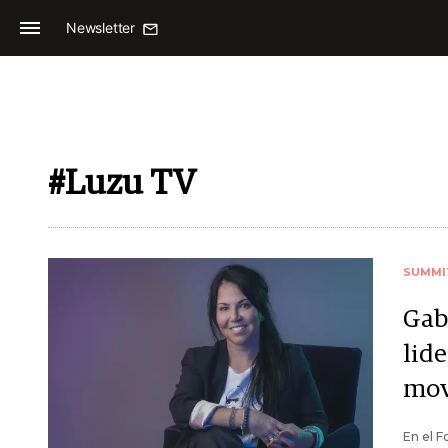
Newsletter
#Luzu TV
SUMMI
Gab
lid
mov
En el 