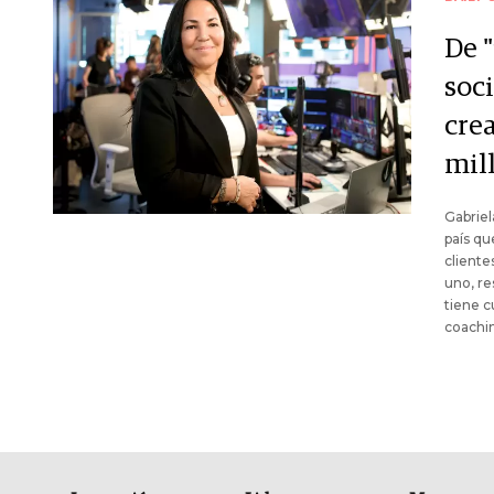
De "
soc
cre
mil
Gabriel
país qu
cliente
uno, re
tiene c
coachin