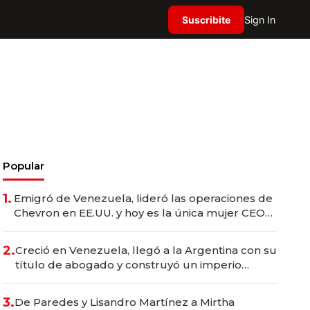
Suscribite
Sign In
Popular
1.
Emigró de Venezuela, lideró las operaciones de
Chevron en EE.UU. y hoy es la única mujer CEO
en Vaca Muerta
2.
Creció en Venezuela, llegó a la Argentina con su
título de abogado y construyó un imperio
gastronómico que revoluciona las marcas "fast
premium"
3.
De Paredes y Lisandro Martínez a Mirtha