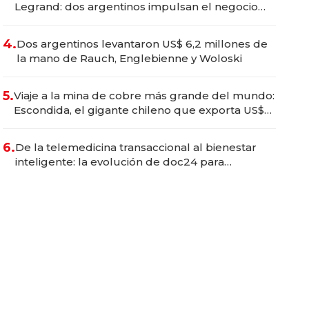
Legrand: dos argentinos impulsan el negocio
del wellness deportivo y el cuidado corporal
4.
Dos argentinos levantaron US$ 6,2 millones de
la mano de Rauch, Englebienne y Woloski
5.
Viaje a la mina de cobre más grande del mundo:
Escondida, el gigante chileno que exporta US$
14.000 millones anuales
6.
De la telemedicina transaccional al bienestar
inteligente: la evolución de doc24 para
transformar a las organizaciones