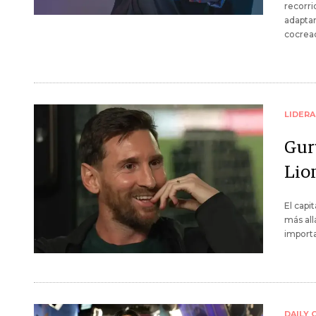
recorri
adaptar
cocreac
LIDER
Gur
Lio
El capi
más allá
importa
DAILY 