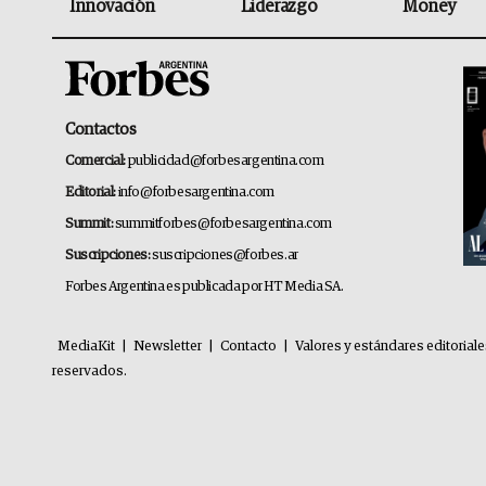
Innovación
Liderazgo
Money
Contactos
Comercial:
publicidad@forbesargentina.com
Editorial:
info@forbesargentina.com
Summit:
summitforbes@forbesargentina.com
Suscripciones:
suscripciones@forbes.ar
Forbes Argentina es publicada por HT Media SA.
MediaKit
|
Newsletter
|
Contacto
|
Valores y estándares editorial
reservados.