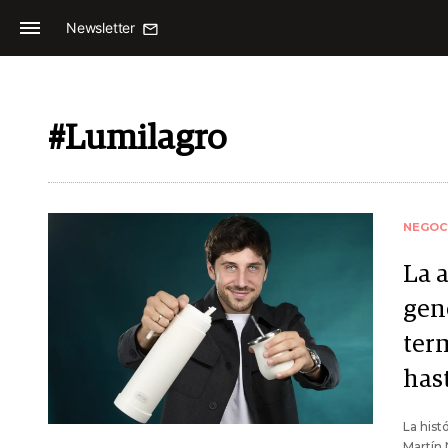
Newsletter
#Lumilagro
NEGOC
La 
gen
term
has
La hist
Martín 