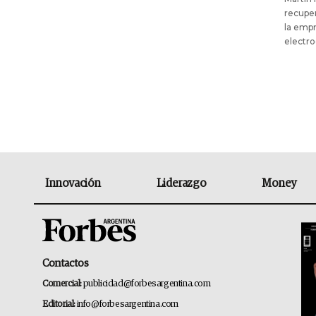
recuper
la empr
electr
Innovación
Liderazgo
Money
Contactos
Comercial:
publicidad@forbesargentina.com
Editorial:
info@forbesargentina.com