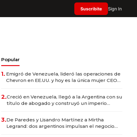
Suscribite
Sign In
Popular
1.
Emigró de Venezuela, lideró las operaciones de
Chevron en EE.UU. y hoy es la única mujer CEO
en Vaca Muerta
2.
Creció en Venezuela, llegó a la Argentina con su
título de abogado y construyó un imperio
gastronómico que revoluciona las marcas "fast
premium"
3.
De Paredes y Lisandro Martínez a Mirtha
Legrand: dos argentinos impulsan el negocio
del wellness deportivo y el cuidado corporal