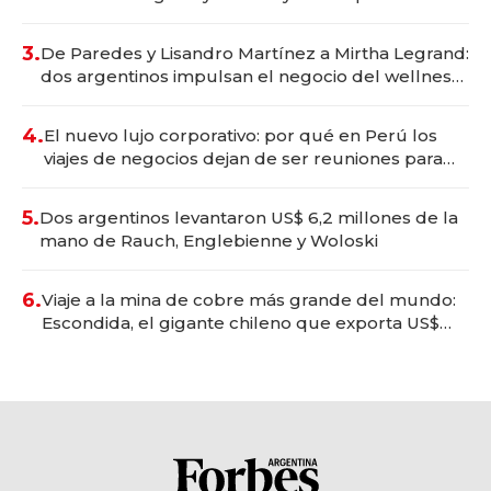
gastronómico que revoluciona las marcas "fast
premium"
3.
De Paredes y Lisandro Martínez a Mirtha Legrand:
dos argentinos impulsan el negocio del wellness
deportivo y el cuidado corporal
4.
El nuevo lujo corporativo: por qué en Perú los
viajes de negocios dejan de ser reuniones para
convertirse en experiencias transformadoras
5.
Dos argentinos levantaron US$ 6,2 millones de la
mano de Rauch, Englebienne y Woloski
6.
Viaje a la mina de cobre más grande del mundo:
Escondida, el gigante chileno que exporta US$
14.000 millones anuales