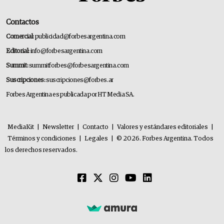
Contactos
Comercial:
publicidad@forbesargentina.com
Editorial:
info@forbesargentina.com
Summit:
summitforbes@forbesargentina.com
Suscripciones:
suscripciones@forbes.ar
Forbes Argentina es publicada por HT Media SA.
MediaKit
|
Newsletter
|
Contacto
|
Valores y estándares editoriales
|
Términos y condiciones
|
Legales
|
© 2026. Forbes Argentina. Todos
los derechos reservados.