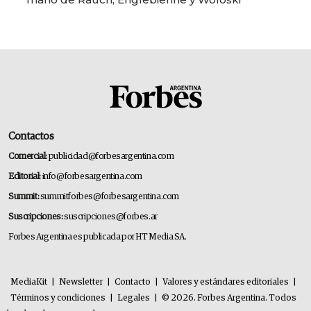
Contactos
Comercial:
publicidad@forbesargentina.com
Editorial:
info@forbesargentina.com
Summit:
summitforbes@forbesargentina.com
Suscripciones:
suscripciones@forbes.ar
Forbes Argentina es publicada por HT Media SA.
MediaKit
|
Newsletter
|
Contacto
|
Valores y estándares editoriales
|
Términos y condiciones
|
Legales
|
© 2026. Forbes Argentina. Todos