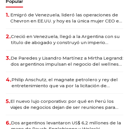
Popular
1.
Emigró de Venezuela, lideró las operaciones de
Chevron en EE.UU. y hoy es la única mujer CEO en
Vaca Muerta
2.
Creció en Venezuela, llegó a la Argentina con su
título de abogado y construyó un imperio
gastronómico que revoluciona las marcas "fast
premium"
3.
De Paredes y Lisandro Martínez a Mirtha Legrand:
dos argentinos impulsan el negocio del wellness
deportivo y el cuidado corporal
4.
Philip Anschutz, el magnate petrolero y rey del
entretenimiento que va por la licitación de
Tecnópolis junto a Fénix
5.
El nuevo lujo corporativo: por qué en Perú los
viajes de negocios dejan de ser reuniones para
convertirse en experiencias transformadoras
6.
Dos argentinos levantaron US$ 6,2 millones de la
mano de Rauch, Englebienne y Woloski