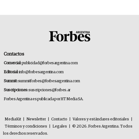
Contactos
Comercial:
publicidad@forbesargentina.com
Editorial:
info@forbesargentina.com
Summit:
summitforbes@forbesargentina.com
Suscripciones:
suscripciones@forbes.ar
Forbes Argentina es publicada por HT Media SA.
MediaKit
|
Newsletter
|
Contacto
|
Valores y estándares editoriales
|
Términos y condiciones
|
Legales
|
© 2026. Forbes Argentina. Todos
los derechos reservados.