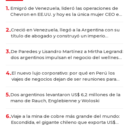
1.
Emigró de Venezuela, lideró las operaciones de
Chevron en EE.UU. y hoy es la única mujer CEO en
Vaca Muerta
2.
Creció en Venezuela, llegó a la Argentina con su
título de abogado y construyó un imperio
gastronómico que revoluciona las marcas "fast
premium"
3.
De Paredes y Lisandro Martínez a Mirtha Legrand:
dos argentinos impulsan el negocio del wellness
deportivo y el cuidado corporal
4.
El nuevo lujo corporativo: por qué en Perú los
viajes de negocios dejan de ser reuniones para
convertirse en experiencias transformadoras
5.
Dos argentinos levantaron US$ 6,2 millones de la
mano de Rauch, Englebienne y Woloski
6.
Viaje a la mina de cobre más grande del mundo:
Escondida, el gigante chileno que exporta US$
14.000 millones anuales