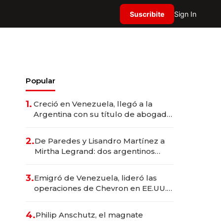
Suscribite
Sign In
Popular
1.
Creció en Venezuela, llegó a la
Argentina con su título de abogado
y construyó un imperio
gastronómico que revoluciona las
2.
De Paredes y Lisandro Martínez a
marcas "fast premium"
Mirtha Legrand: dos argentinos
impulsan el negocio del wellness
deportivo y el cuidado corporal
3.
Emigró de Venezuela, lideró las
operaciones de Chevron en EE.UU. y
hoy es la única mujer CEO en Vaca
Muerta
4.
Philip Anschutz, el magnate