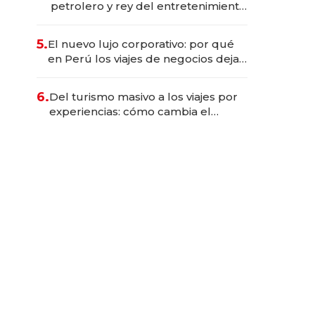
petrolero y rey del entretenimiento
que va por la licitación de
Tecnópolis junto a Fénix
5.
El nuevo lujo corporativo: por qué
en Perú los viajes de negocios dejan
de ser reuniones para convertirse
en experiencias transformadoras
6.
Del turismo masivo a los viajes por
experiencias: cómo cambia el
negocio de la asistencia al viajero