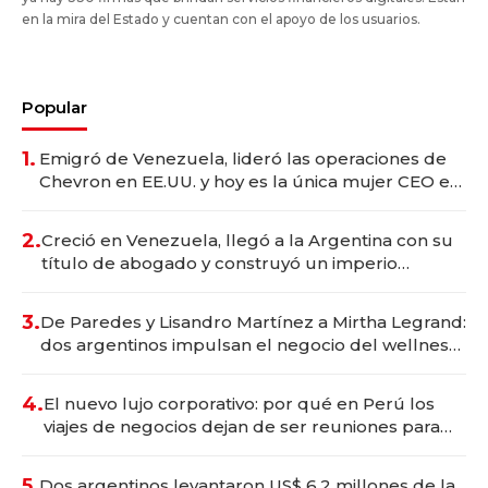
en la mira del Estado y cuentan con el apoyo de los usuarios.
Popular
1.
Emigró de Venezuela, lideró las operaciones de
Chevron en EE.UU. y hoy es la única mujer CEO en
Vaca Muerta
2.
Creció en Venezuela, llegó a la Argentina con su
título de abogado y construyó un imperio
gastronómico que revoluciona las marcas "fast
premium"
3.
De Paredes y Lisandro Martínez a Mirtha Legrand:
dos argentinos impulsan el negocio del wellness
deportivo y el cuidado corporal
4.
El nuevo lujo corporativo: por qué en Perú los
viajes de negocios dejan de ser reuniones para
convertirse en experiencias transformadoras
5.
Dos argentinos levantaron US$ 6,2 millones de la