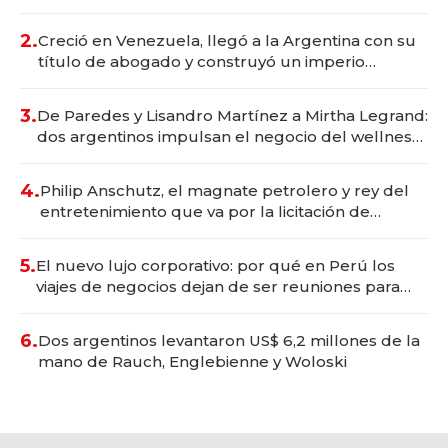
Vaca Muerta
2.
Creció en Venezuela, llegó a la Argentina con su
título de abogado y construyó un imperio
gastronómico que revoluciona las marcas "fast
premium"
3.
De Paredes y Lisandro Martínez a Mirtha Legrand:
dos argentinos impulsan el negocio del wellness
deportivo y el cuidado corporal
4.
Philip Anschutz, el magnate petrolero y rey del
entretenimiento que va por la licitación de
Tecnópolis junto a Fénix
5.
El nuevo lujo corporativo: por qué en Perú los
viajes de negocios dejan de ser reuniones para
convertirse en experiencias transformadoras
6.
Dos argentinos levantaron US$ 6,2 millones de la
mano de Rauch, Englebienne y Woloski