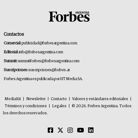
Contactos
Comercial:
publicidad@forbesargentina.com
Editorial:
info@forbesargentina.com
Summit:
summitforbes@forbesargentina.com
Suscripciones:
suscripciones@forbes.ar
Forbes Argentina es publicada por HT Media SA.
MediaKit
|
Newsletter
|
Contacto
|
Valores y estándares editoriales
|
Términos y condiciones
|
Legales
|
© 2026. Forbes Argentina. Todos
los derechos reservados.