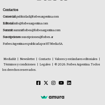
Contactos
Comercial:
publicidad@forbesargentina.com
Editorial:
info@forbesargentina.com
Summit:
summitforbes@forbesargentina.com
Suscripciones:
suscripciones@forbes.ar
Forbes Argentina es publicada por HT Media SA.
MediaKit
|
Newsletter
|
Contacto
|
Valores y estándares editoriales
|
Términos y condiciones
|
Legales
|
© 2026. Forbes Argentina. Todos
los derechos reservados.