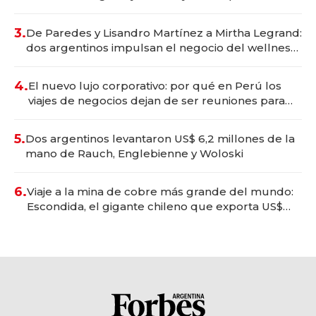
gastronómico que revoluciona las marcas "fast
premium"
3.
De Paredes y Lisandro Martínez a Mirtha Legrand:
dos argentinos impulsan el negocio del wellness
deportivo y el cuidado corporal
4.
El nuevo lujo corporativo: por qué en Perú los
viajes de negocios dejan de ser reuniones para
convertirse en experiencias transformadoras
5.
Dos argentinos levantaron US$ 6,2 millones de la
mano de Rauch, Englebienne y Woloski
6.
Viaje a la mina de cobre más grande del mundo:
Escondida, el gigante chileno que exporta US$
14.000 millones anuales