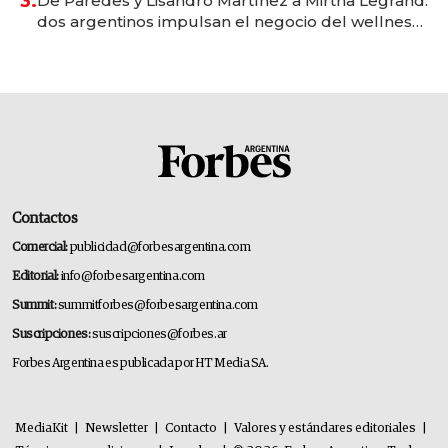
3.
De Paredes y Lisandro Martínez a Mirtha Legrand:
dos argentinos impulsan el negocio del wellness
deportivo y el cuidado corporal
Contactos
Comercial:
publicidad@forbesargentina.com
Editorial:
info@forbesargentina.com
Summit:
summitforbes@forbesargentina.com
Suscripciones:
suscripciones@forbes.ar
Forbes Argentina es publicada por HT Media SA.
MediaKit
|
Newsletter
|
Contacto
|
Valores y estándares editoriales
|