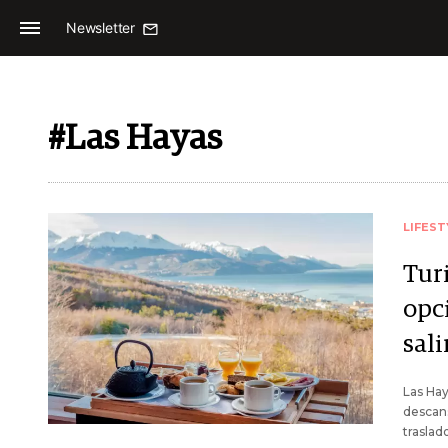
Newsletter
#Las Hayas
LIFEST
Tur
opc
sali
Las Hay
descans
traslad