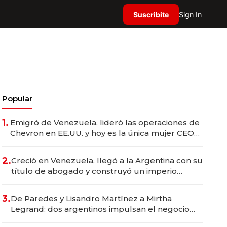
Suscribite
Sign In
Popular
1.
Emigró de Venezuela, lideró las operaciones de
Chevron en EE.UU. y hoy es la única mujer CEO
en Vaca Muerta
2.
Creció en Venezuela, llegó a la Argentina con su
título de abogado y construyó un imperio
gastronómico que revoluciona las marcas "fast
premium"
3.
De Paredes y Lisandro Martínez a Mirtha
Legrand: dos argentinos impulsan el negocio
del wellness deportivo y el cuidado corporal