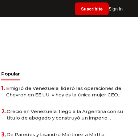
Suscribite
Sign In
Popular
1.
Emigró de Venezuela, lideró las operaciones de
Chevron en EE.UU. y hoy es la única mujer CEO
en Vaca Muerta
2.
Creció en Venezuela, llegó a la Argentina con su
título de abogado y construyó un imperio
gastronómico que revoluciona las marcas "fast
premium"
3.
De Paredes y Lisandro Martínez a Mirtha