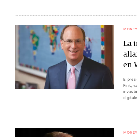
MONE
La 
all
en 
El pres
Fink, h
invasió
digital
MONE