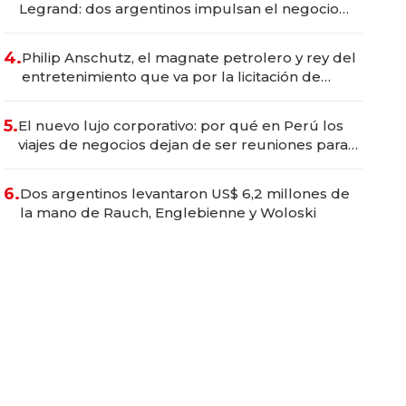
Legrand: dos argentinos impulsan el negocio
del wellness deportivo y el cuidado corporal
4.
Philip Anschutz, el magnate petrolero y rey del
entretenimiento que va por la licitación de
Tecnópolis junto a Fénix
5.
El nuevo lujo corporativo: por qué en Perú los
viajes de negocios dejan de ser reuniones para
convertirse en experiencias transformadoras
6.
Dos argentinos levantaron US$ 6,2 millones de
la mano de Rauch, Englebienne y Woloski