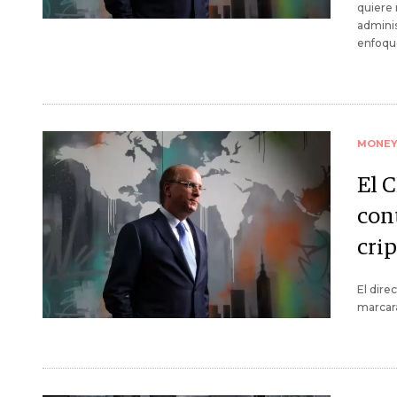
quiere 
adminis
enfoque
MONE
El 
con
cri
El dire
marcar