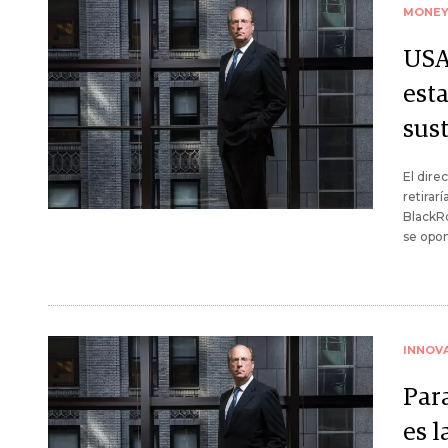
MONE
USA
esta
sus
El dire
retirar
BlackRo
se opon
INNOV
Par
es l