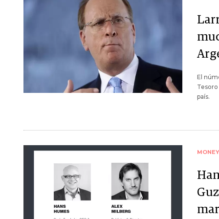
Lar
muc
Arg
El núme
Tesoro 
país.
MONE
Han
Guz
mar