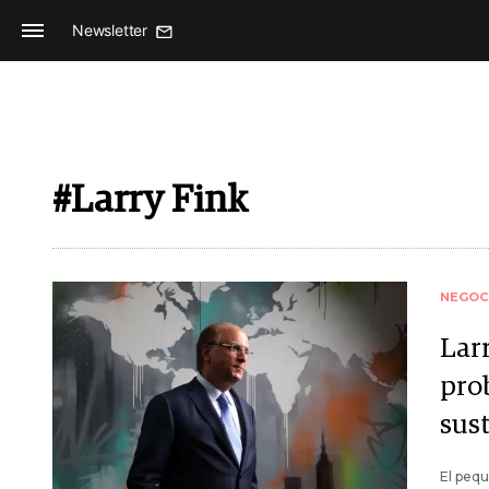
Newsletter
#Larry Fink
NEGOC
Lar
pro
sust
El pequ