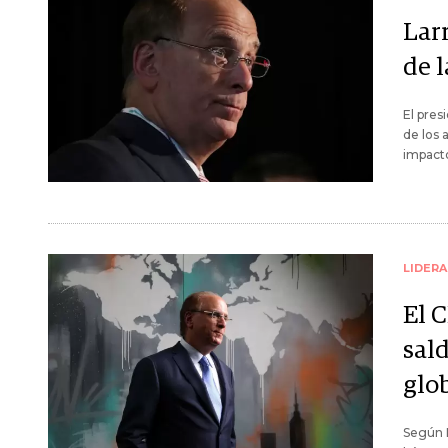
Lar
de 
El pres
de los 
impacto
LIDER
El 
sal
glo
Según L