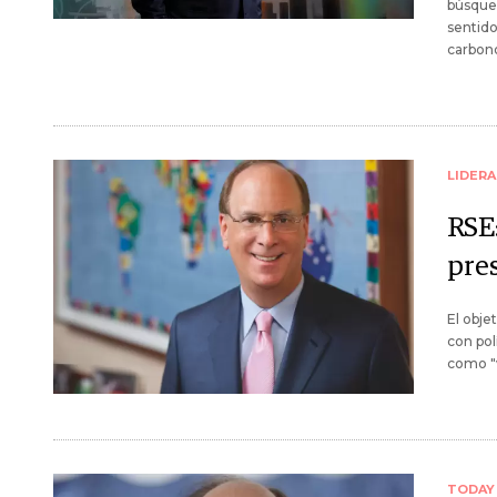
búsqued
sentido
carbono
LIDER
RSE:
pre
El obje
con pol
como "v
TODAY