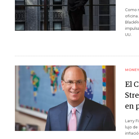
Como mu
oficina
BlackR
impulsa
UU.
MONE
El 
Stre
en p
Larry F
lujo de
inflaci