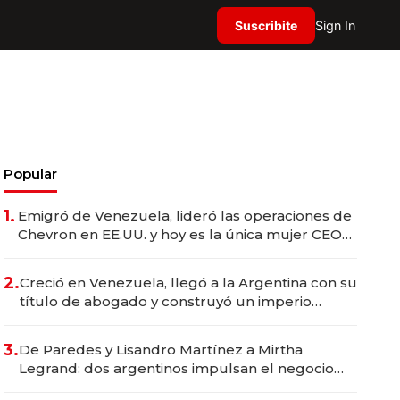
Suscribite
Sign In
Popular
1.
Emigró de Venezuela, lideró las operaciones de
Chevron en EE.UU. y hoy es la única mujer CEO
en Vaca Muerta
2.
Creció en Venezuela, llegó a la Argentina con su
título de abogado y construyó un imperio
gastronómico que revoluciona las marcas "fast
premium"
3.
De Paredes y Lisandro Martínez a Mirtha
Legrand: dos argentinos impulsan el negocio
del wellness deportivo y el cuidado corporal