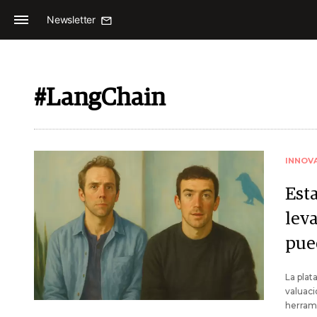
Newsletter
#LangChain
INNOV
Est
lev
pue
La plat
valuaci
herrami