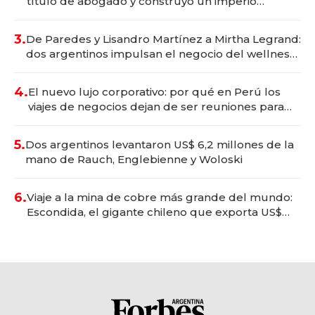
título de abogado y construyó un imperio
gastronómico que revoluciona las marcas "fast
premium"
3.
De Paredes y Lisandro Martínez a Mirtha Legrand:
dos argentinos impulsan el negocio del wellness
deportivo y el cuidado corporal
4.
El nuevo lujo corporativo: por qué en Perú los
viajes de negocios dejan de ser reuniones para
convertirse en experiencias transformadoras
5.
Dos argentinos levantaron US$ 6,2 millones de la
mano de Rauch, Englebienne y Woloski
6.
Viaje a la mina de cobre más grande del mundo:
Escondida, el gigante chileno que exporta US$
14.000 millones anuales