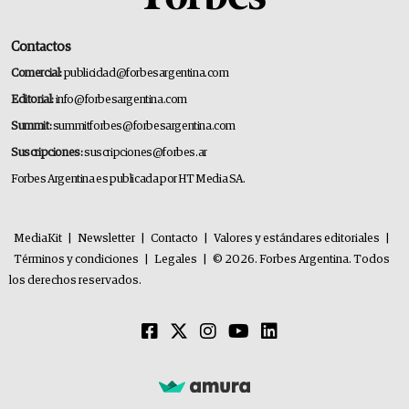
Contactos
Comercial:
publicidad@forbesargentina.com
Editorial:
info@forbesargentina.com
Summit:
summitforbes@forbesargentina.com
Suscripciones:
suscripciones@forbes.ar
Forbes Argentina es publicada por HT Media SA.
MediaKit
|
Newsletter
|
Contacto
|
Valores y estándares editoriales
|
Términos y condiciones
|
Legales
|
© 2026. Forbes Argentina. Todos
los derechos reservados.