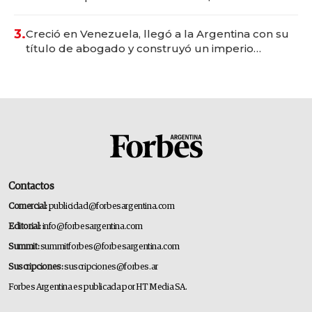
para fundar startups biotech
3.
Creció en Venezuela, llegó a la Argentina con su
título de abogado y construyó un imperio
gastronómico que revoluciona las marcas "fast
premium"
Contactos
Comercial:
publicidad@forbesargentina.com
Editorial:
info@forbesargentina.com
Summit:
summitforbes@forbesargentina.com
Suscripciones:
suscripciones@forbes.ar
Forbes Argentina es publicada por HT Media SA.