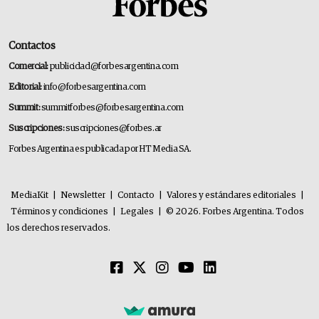
Contactos
Comercial:
publicidad@forbesargentina.com
Editorial:
info@forbesargentina.com
Summit:
summitforbes@forbesargentina.com
Suscripciones:
suscripciones@forbes.ar
Forbes Argentina es publicada por HT Media SA.
MediaKit
|
Newsletter
|
Contacto
|
Valores y estándares editoriales
|
Términos y condiciones
|
Legales
|
© 2026. Forbes Argentina. Todos
los derechos reservados.