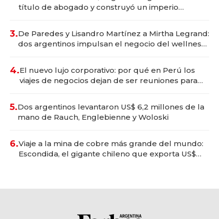
título de abogado y construyó un imperio
gastronómico que revoluciona las marcas "fast
premium"
3.
De Paredes y Lisandro Martínez a Mirtha Legrand:
dos argentinos impulsan el negocio del wellness
deportivo y el cuidado corporal
4.
El nuevo lujo corporativo: por qué en Perú los
viajes de negocios dejan de ser reuniones para
convertirse en experiencias transformadoras
5.
Dos argentinos levantaron US$ 6,2 millones de la
mano de Rauch, Englebienne y Woloski
6.
Viaje a la mina de cobre más grande del mundo:
Escondida, el gigante chileno que exporta US$
14.000 millones anuales