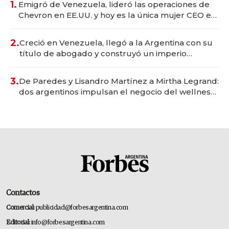
1.
Emigró de Venezuela, lideró las operaciones de
Chevron en EE.UU. y hoy es la única mujer CEO en
Vaca Muerta
2.
Creció en Venezuela, llegó a la Argentina con su
título de abogado y construyó un imperio
gastronómico que revoluciona las marcas "fast
premium"
3.
De Paredes y Lisandro Martínez a Mirtha Legrand:
dos argentinos impulsan el negocio del wellness
deportivo y el cuidado corporal
Contactos
Comercial:
publicidad@forbesargentina.com
Editorial:
info@forbesargentina.com