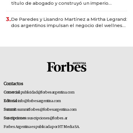
título de abogado y construyó un imperio
gastronómico que revoluciona las marcas "fast
premium"
3.
De Paredes y Lisandro Martínez a Mirtha Legrand:
dos argentinos impulsan el negocio del wellness
deportivo y el cuidado corporal
Contactos
Comercial:
publicidad@forbesargentina.com
Editorial:
info@forbesargentina.com
Summit:
summitforbes@forbesargentina.com
Suscripciones:
suscripciones@forbes.ar
Forbes Argentina es publicada por HT Media SA.