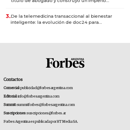
título de abogado y construyó un imperio
gastronómico que revoluciona las marcas "fast
premium"
3.
De la telemedicina transaccional al bienestar
inteligente: la evolución de doc24 para
transformar a las organizaciones
Contactos
Comercial:
publicidad@forbesargentina.com
Editorial:
info@forbesargentina.com
Summit:
summitforbes@forbesargentina.com
Suscripciones:
suscripciones@forbes.ar
Forbes Argentina es publicada por HT Media SA.