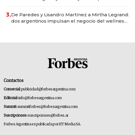
gastronómico que revoluciona las marcas "fast
premium"
3.
De Paredes y Lisandro Martínez a Mirtha Legrand:
dos argentinos impulsan el negocio del wellness
deportivo y el cuidado corporal
Contactos
Comercial:
publicidad@forbesargentina.com
Editorial:
info@forbesargentina.com
Summit:
summitforbes@forbesargentina.com
Suscripciones:
suscripciones@forbes.ar
Forbes Argentina es publicada por HT Media SA.