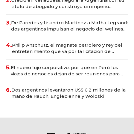
2.
Creció en Venezuela, llegó a la Argentina con su
título de abogado y construyó un imperio
gastronómico que revoluciona las marcas "fast
premium"
3.
De Paredes y Lisandro Martínez a Mirtha Legrand:
dos argentinos impulsan el negocio del wellness
deportivo y el cuidado corporal
4.
Philip Anschutz, el magnate petrolero y rey del
entretenimiento que va por la licitación de
Tecnópolis junto a Fénix
5.
El nuevo lujo corporativo: por qué en Perú los
viajes de negocios dejan de ser reuniones para
convertirse en experiencias transformadoras
6.
Dos argentinos levantaron US$ 6,2 millones de la
mano de Rauch, Englebienne y Woloski