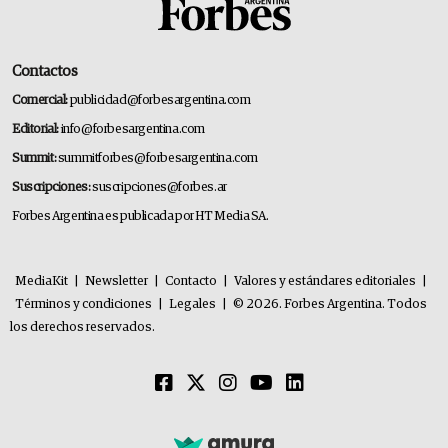
Contactos
Comercial:
publicidad@forbesargentina.com
Editorial:
info@forbesargentina.com
Summit:
summitforbes@forbesargentina.com
Suscripciones:
suscripciones@forbes.ar
Forbes Argentina es publicada por HT Media SA.
MediaKit
|
Newsletter
|
Contacto
|
Valores y estándares editoriales
|
Términos y condiciones
|
Legales
|
© 2026. Forbes Argentina. Todos
los derechos reservados.