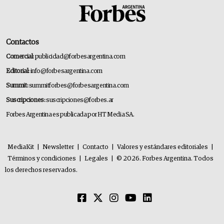
Contactos
Comercial:
publicidad@forbesargentina.com
Editorial:
info@forbesargentina.com
Summit:
summitforbes@forbesargentina.com
Suscripciones:
suscripciones@forbes.ar
Forbes Argentina es publicada por HT Media SA.
MediaKit
|
Newsletter
|
Contacto
|
Valores y estándares editoriales
|
Términos y condiciones
|
Legales
|
© 2026. Forbes Argentina. Todos
los derechos reservados.