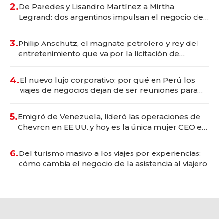
premium"
2.
De Paredes y Lisandro Martínez a Mirtha
Legrand: dos argentinos impulsan el negocio del
wellness deportivo y el cuidado corporal
3.
Philip Anschutz, el magnate petrolero y rey del
entretenimiento que va por la licitación de
Tecnópolis junto a Fénix
4.
El nuevo lujo corporativo: por qué en Perú los
viajes de negocios dejan de ser reuniones para
convertirse en experiencias transformadoras
5.
Emigró de Venezuela, lideró las operaciones de
Chevron en EE.UU. y hoy es la única mujer CEO en
Vaca Muerta
6.
Del turismo masivo a los viajes por experiencias:
cómo cambia el negocio de la asistencia al viajero