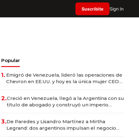
Suscribite
Sign In
Popular
1.
Emigró de Venezuela, lideró las operaciones de
Chevron en EE.UU. y hoy es la única mujer CEO
en Vaca Muerta
2.
Creció en Venezuela, llegó a la Argentina con su
título de abogado y construyó un imperio
gastronómico que revoluciona las marcas "fast
premium"
3.
De Paredes y Lisandro Martínez a Mirtha
Legrand: dos argentinos impulsan el negocio
del wellness deportivo y el cuidado corporal