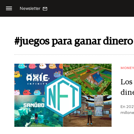
Newsletter
#juegos para ganar dinero
MONE
Los
din
En 2021
millone